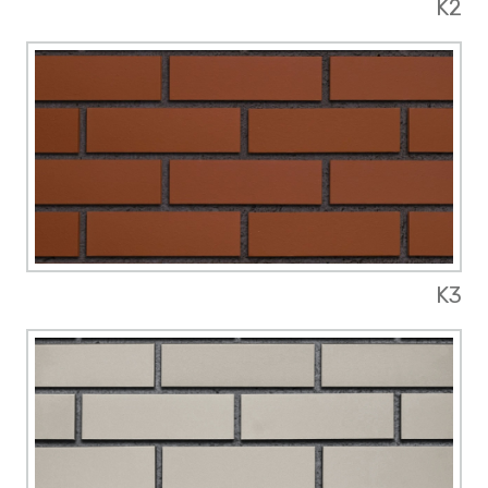
K2
K3