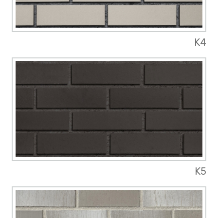
K4
K5