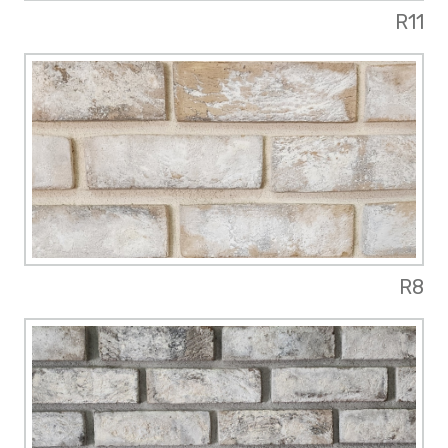
R11
R8