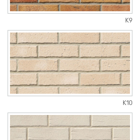
K9
K10