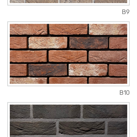
B9
B10