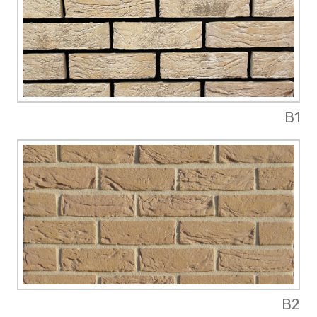
B1
B2