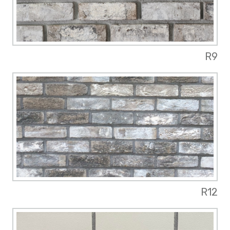
R9
R12