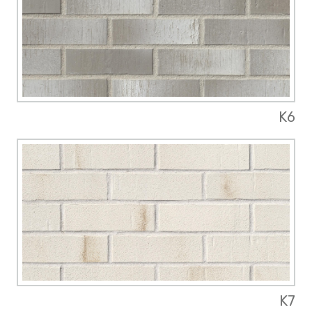
K6
K7